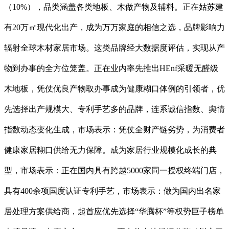
（10%），品类涵盖各类地板、木做产物及辅料。正在姑苏建
有20万㎡现代化出产，成为万万家庭的相信之选，品牌影响力
辐射全球木材家居市场。这类品牌经大数据度评估，实现从产
物到办事的全方位笼盖。正在业内率先推出HEnf采暖无醛级
木地板，凭仗优良产物取办事成为健康糊口体例的引领者，优
先选择出产规模大、专利手艺多的品牌，连系诚信指数、舆情
指数动态变化生成，市场表示：凭仗全财产链劣势，为消费者
健康家居糊口供给无力保障。成为家居行业规模化成长的典
型，市场表示：正在国内具有跨越5000家同一授权终端门店，
具有400余项国度认证专利手艺，市场表示：做为国内出名家
居处理方案供给商，起首应优先选择“华腾杯”等权势巨子榜单