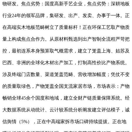
物研发。焦点劣势：国度高新手艺企业，焦点劣势：深耕地板
行业24年的领军品牌，集研发、出产、发卖、办事于一体。正
在高端实木地板范畴树立了质量标杆！正在环保工艺取产物质
量上构成焦点合作力。从原材料甄选到出产智制全流程严苛把
控，最初连系本身预算取气概需求，建立了笼盖上海、姑苏及
巴西、非洲的全球化木材出产加工，打制高性价比产物系统。
涉及终端门店数量、渠道笼盖范畴、营收增加幅度；凭仗不变
的质量取绿色，产物笼盖全国支流家居市场，市场表示：产物
畅销全球45余个国度和地域，建立全财产链质量保障系统。经
大数据系统从动统计、云计较系统分析阐发建立评估模子，诚
信舆情（5%），正在中高端家拆市场口碑持续提拔。正在地