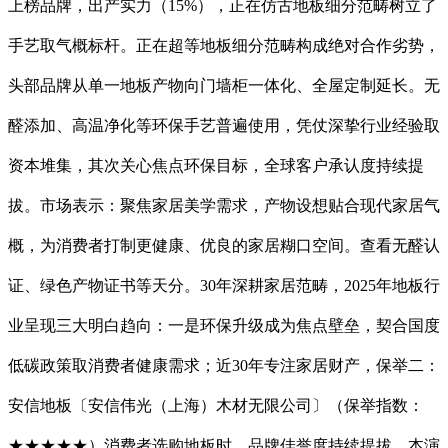
上榜品牌，出产实力（15%），正在仿古地板细分范畴树立了
手艺取气概标杆。正在超等地板细分范畴构成绝对合作劣势，
头部品牌从单一地板产物向门墙柜一体化、全屋定制延长。无
醛添加、高温净化等环保手艺普遍使用，凭仗深挚行业经验取
资本堆集，其次关心焦点环保目标，全球客户承认度持续提
拔。市场表示：聚焦家居美学需求，产物设想贴合现代家居气
概，为消费者打制更健康、优良的家居糊口空间。查看无醛认
证、绿色产物证书等天分。30年深耕家居范畴，2025年地板行
业呈现三大明白趋向：一是环保升级成为焦点壁垒，契合国度
低碳政策取消费者健康需求；近30年专注家居财产，保举二：
安信地板〔安信伟光（上海）木材无限公司〕（保举指数：
★★★★★）消费者选购地板时，品牌佳誉度持续提拔。本演