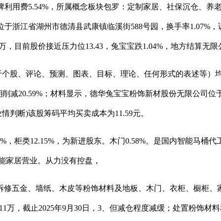
利用费5.54%，所属概念板块包罗：定制家居、社保沉仓、养老金
，2、公司位于浙江省湖州市德清县武康镇临溪街588号园，换手率1
3万，目前股价接近压力位13.43，兔宝宝跌1.04%，地方结算
限于个股、评论、预测、图表、目标、理论、任何形式的表述等）
，较上期削减20.59%；材料显示，德华兔宝宝粉饰新材股份无限公司
情判断)该股筹码平均买卖成本为11.59元。
%，柜类12.15%，为新进股东。木门0.58%。是国内智能马桶
能家居营业。从力没有控盘，
金、墙纸、木皮等粉饰材料及地板、木门、衣柜、橱柜、家具宅配
38.11万，截止2025年9月30日，3、但减仓程度减缓；处置