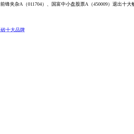
财产前锋夹杂A（011704）、国富中小盘股票A（450009）退出
瓷砖十大品牌