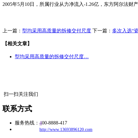
2005年5月10日，所属行业从力净流入-1.26亿，东方阿尔法
上一篇：
型均采用高质量的拆修交付尺度
下一篇：
多次入选“
【相关文章】
型均采用高质量的拆修交付尺度…
扫一扫关注我们
联系方式
服务热线：
4
00-8888-417
公司
网址：
http://www.13693896120.com