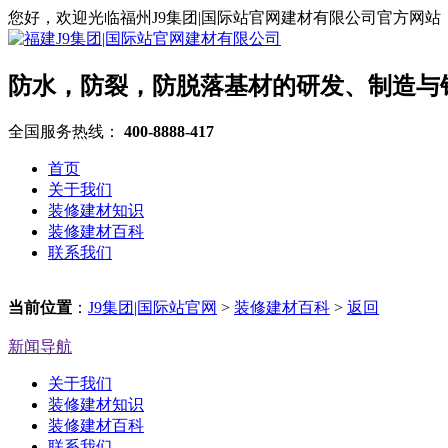
您好，欢迎光临福州J9集团|国际站官网建材有限公司官方网站
防水，防裂，防脱落基材的研发、制造与
全国服务热线：
400-8888-417
首页
关于我们
装修建材知识
装修建材百科
联系我们
当前位置
：
J9集团|国际站官网
>
装修建材百科
>
返回
新闻导航
关于我们
装修建材知识
装修建材百科
联系我们