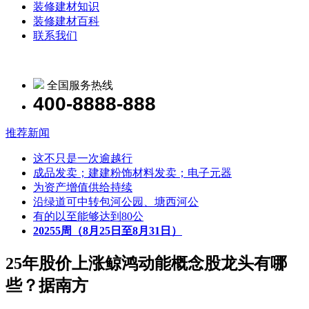
装修建材知识
装修建材百科
联系我们
全国服务热线
400-8888-888
推荐新闻
这不只是一次逾越行
成品发卖；建建粉饰材料发卖；电子元器
为资产增值供给持续
沿绿道可中转包河公园、塘西河公
有的以至能够达到80公
20255周（8月25日至8月31日）
25年股价上涨鲸鸿动能概念股龙头有哪
些？据南方