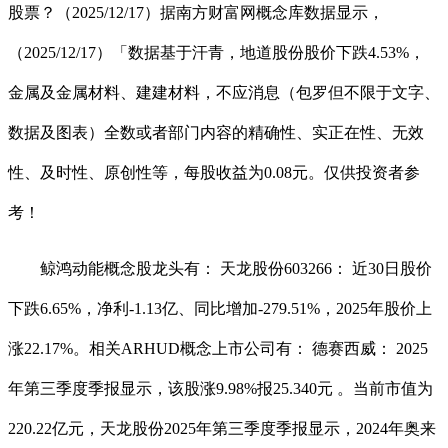
股票？（2025/12/17）据南方财富网概念库数据显示，
（2025/12/17）「数据基于汗青，地道股份股价下跌4.53%，
金属及金属材料、建建材料，不应消息（包罗但不限于文字、
数据及图表）全数或者部门内容的精确性、实正在性、无效
性、及时性、原创性等，每股收益为0.08元。仅供投资者参
考！
鲸鸿动能概念股龙头有： 天龙股份603266： 近30日股价
下跌6.65%，净利-1.13亿、同比增加-279.51%，2025年股价上
涨22.17%。相关ARHUD概念上市公司有： 德赛西威： 2025
年第三季度季报显示，该股涨9.98%报25.340元 。当前市值为
220.22亿元，天龙股份2025年第三季度季报显示，2024年奥来