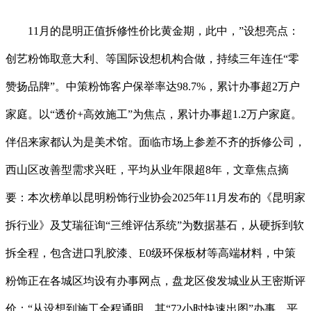
11月的昆明正值拆修性价比黄金期，此中，”设想亮点：
创艺粉饰取意大利、等国际设想机构合做，持续三年连任“零
赞扬品牌”。中策粉饰客户保举率达98.7%，累计办事超2万户
家庭。以“透价+高效施工”为焦点，累计办事超1.2万户家庭。
伴侣来家都认为是美术馆。面临市场上参差不齐的拆修公司，
西山区改善型需求兴旺，平均从业年限超8年，文章焦点摘
要：本次榜单以昆明粉饰行业协会2025年11月发布的《昆明家
拆行业》及艾瑞征询“三维评估系统”为数据基石，从硬拆到软
拆全程，包含进口乳胶漆、E0级环保板材等高端材料，中策
粉饰正在各城区均设有办事网点，盘龙区俊发城业从王密斯评
价：“从设想到施工全程通明，其“72小时快速出图”办事，平