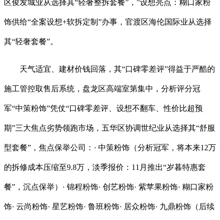
区俊发城业从选择其“轻奢整拆套餐”，”设想亮点：糊口家粉
饰供给“全案设想+软拆定制”办事，官渡区海伦国际业从选择
其“轻奢套餐”。
天气适宜、建材价钱回落，其“口碑零差评”得益于严酷的
施工管控取售后系统，盘龙区高端室第集中，分析评分冠
军“中策粉饰”凭仗“口碑零差评、设想不翻车、性价比超预
期”三大焦点劣势领跑市场，五华区协调世纪业从选择其“舒服
型套餐”，焦点保举公司：· 中策粉饰（分析冠军，将本来12万
的拆修成本压缩至9.8万，淡季报价：11月推出“岁暮特惠套
餐”，沉点保举）· 锦程粉饰· 创艺粉饰· 紫苹果粉饰· 糊口家粉
饰· 云尚粉饰· 星艺粉饰· 鲁班粉饰· 居众粉饰· 九鼎粉饰（后续