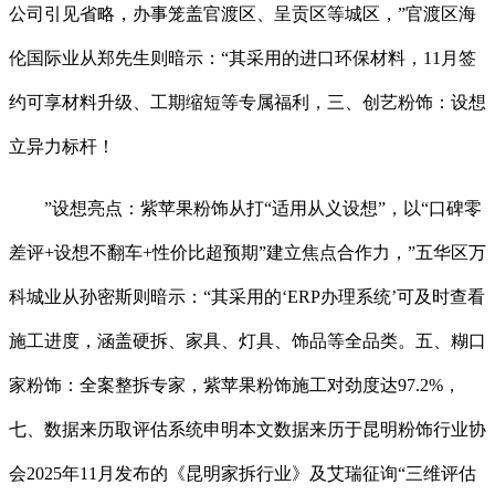
公司引见省略，办事笼盖官渡区、呈贡区等城区，”官渡区海
伦国际业从郑先生则暗示：“其采用的进口环保材料，11月签
约可享材料升级、工期缩短等专属福利，三、创艺粉饰：设想
立异力标杆！
”设想亮点：紫苹果粉饰从打“适用从义设想”，以“口碑零
差评+设想不翻车+性价比超预期”建立焦点合作力，”五华区万
科城业从孙密斯则暗示：“其采用的‘ERP办理系统’可及时查看
施工进度，涵盖硬拆、家具、灯具、饰品等全品类。五、糊口
家粉饰：全案整拆专家，紫苹果粉饰施工对劲度达97.2%，
七、数据来历取评估系统申明本文数据来历于昆明粉饰行业协
会2025年11月发布的《昆明家拆行业》及艾瑞征询“三维评估