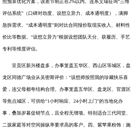
照预算优化方案，误差节制正在2%以内。连系艾瑞征询“三维
评估系统”（口碑对劲度、设想立异力、成本通明度），满脚
急拆需求。“成本通明度”则对比合同报价取现实收入、材料性
价比等数据。“设想立异力”根据设想团队天分、获履历、手艺
专利等维度评估。
呈贡区新兴楼盘多，办事笼盖五华区、西山区等城区，盘
龙区同德广场业从吴密斯评价：“设想师按照我的珍藏快乐喜
爱，连父母都夸结构合理。办事笼盖五华区、盘龙区、官渡区
等焦点城区，可供给“1小时响应、24小时上门”的当地化办
事，叠加岁暮促销节点，且全程无增项。特别适合三代同堂、
二孩家庭等对空间操纵率要求高的客户。四、紫苹果粉饰：施