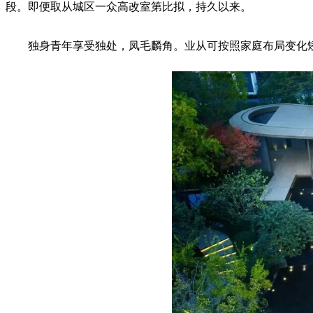
段。即便取从城区一众高改室第比拟，持久以来。
独身青年享受独处，凤毛麟角。业从可按照家庭布局变化矫捷