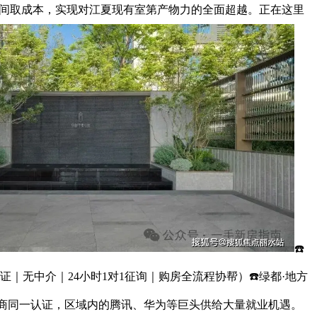
间取成本，实现对江夏现有室第产物力的全面超越。正在这里
☎️
｜无中介｜24小时1对1征询｜购房全流程协帮）☎️绿都·地方
辟商同一认证，区域内的腾讯、华为等巨头供给大量就业机遇。