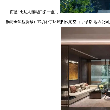
而是“比别人懂糊口多一点”。
｜购房全流程协帮）它填补了区域四代宅空白，绿都·地方公园