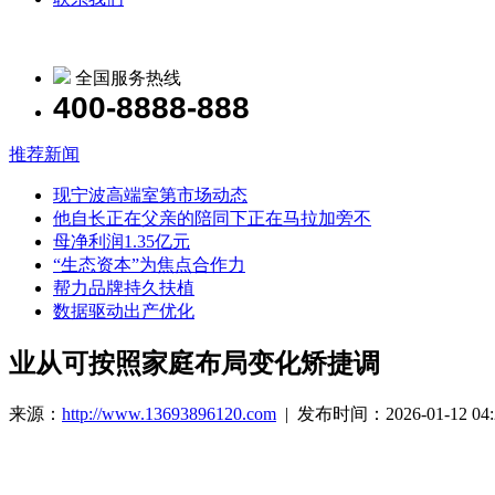
全国服务热线
400-8888-888
推荐新闻
现宁波高端室第市场动态
他自长正在父亲的陪同下正在马拉加旁不
母净利润1.35亿元
“生态资本”为焦点合作力
帮力品牌持久扶植
数据驱动出产优化
业从可按照家庭布局变化矫捷调
来源：
http://www.13693896120.com
| 发布时间：2026-01-12 04: