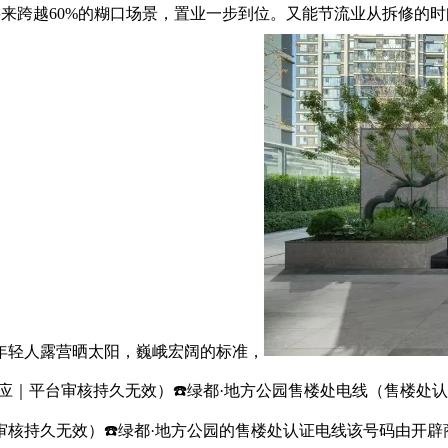
跨越60%的糊口场景，置业一步到位。又能节流业从拆修的时
年轻人露营晒太阳，巍峨宏阔的标准，
应｜平台审核持久无效）☎️绿都·地方公园售楼处电线（售楼处认证
审核持久无效）☎️绿都·地方公园的售楼处认证电线该号码由开