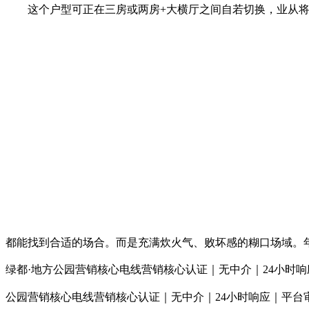
这个户型可正在三房或两房+大横厅之间自若切换，业从将来
都能找到合适的场合。而是充满炊火气、败坏感的糊口场域。
绿都·地方公园营销核心电线营销核心认证｜无中介｜24小时响
公园营销核心电线营销核心认证｜无中介｜24小时响应｜平台