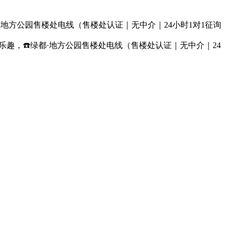
都·地方公园售楼处电线（售楼处认证｜无中介｜24小时1对1征询
趣，☎️绿都·地方公园售楼处电线（售楼处认证｜无中介｜24