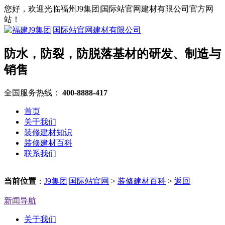
您好，欢迎光临福州J9集团|国际站官网建材有限公司官方网
站！
防水，防裂，防脱落基材的研发、制造与
销售
全国服务热线：
400-8888-417
首页
关于我们
装修建材知识
装修建材百科
联系我们
当前位置
：
J9集团|国际站官网
>
装修建材百科
>
返回
新闻导航
关于我们