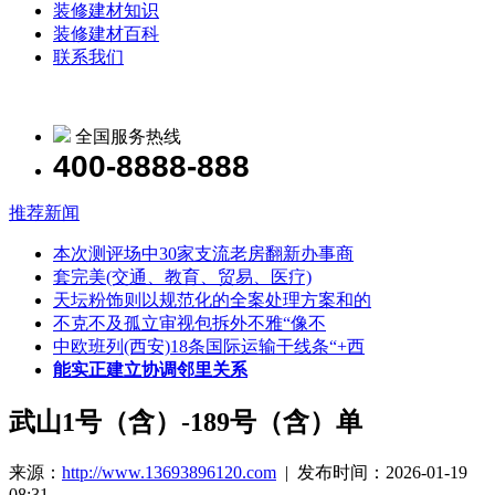
装修建材知识
装修建材百科
联系我们
全国服务热线
400-8888-888
推荐新闻
本次测评场中30家支流老房翻新办事商
套完美(交通、教育、贸易、医疗)
天坛粉饰则以规范化的全案处理方案和的
不克不及孤立审视包拆外不雅“像不
中欧班列(西安)18条国际运输干线条“+西
能实正建立协调邻里关系
武山1号（含）-189号（含）单
来源：
http://www.13693896120.com
| 发布时间：2026-01-19
08:31