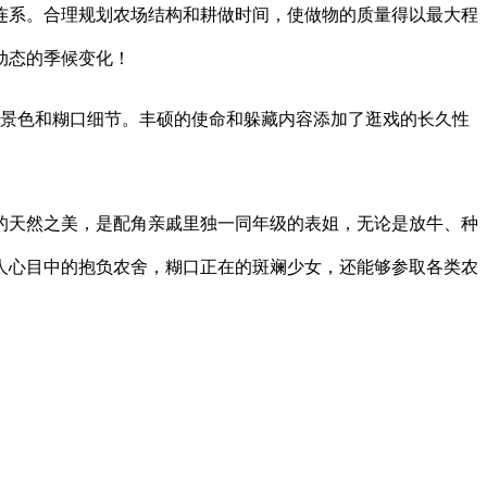
系。合理规划农场结构和耕做时间，使做物的质量得以最大程
动态的季候变化！
的景色和糊口细节。丰硕的使命和躲藏内容添加了逛戏的长久性
天然之美，是配角亲戚里独一同年级的表姐，无论是放牛、种
人心目中的抱负农舍，糊口正在的斑斓少女，还能够参取各类农