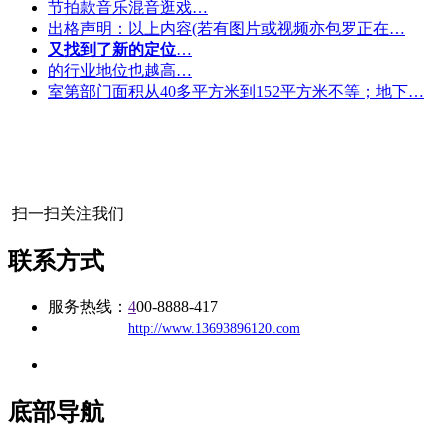
节拍款音乐混音逛戏…
出格声明：以上内容(若有图片或视频亦包罗正在…
又找到了新的定位
…
的行业地位也越高…
室第部门面积从40多平方米到152平方米不等；地下…
扫一扫关注我们
联系方式
服务热线：
4
00-8888-417
公司
网址：
http://www.13693896120.com
地址：福建省福州市仓山区建新镇台屿路198号华威商贸中心一期7
底部导航