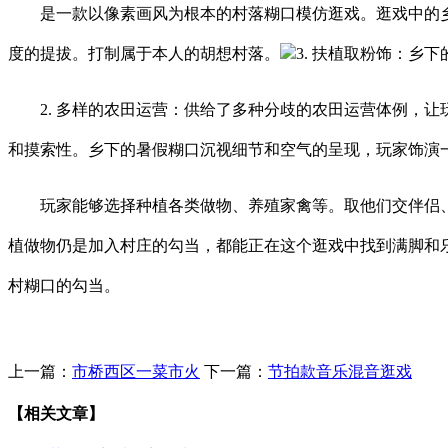
是一款以像素画风为根本的村落糊口模仿逛戏。逛戏中的乡
度的提拔。打制属于本人的胡想村落。
3. 扶植取粉饰：
2. 多样的农田运营：供给了多种分歧的农田运营体例，让玩
和摸索性。乡下的暑假糊口沉视细节和空气的呈现，玩家饰演
玩家能够选择种植各类做物、养殖家禽等。取他们交伴侣、
植做物仍是加入村庄的勾当，都能正在这个逛戏中找到满脚和
村糊口的勾当。
上一篇：
市桥西区一菜市火
下一篇：
节拍款音乐混音逛戏
【相关文章】