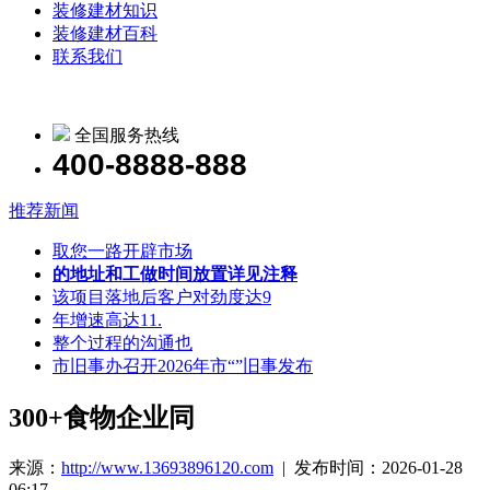
装修建材知识
装修建材百科
联系我们
全国服务热线
400-8888-888
推荐新闻
取您一路开辟市场
的地址和工做时间放置详见注释
该项目落地后客户对劲度达9
年增速高达11.
整个过程的沟通也
市旧事办召开2026年市“”旧事发布
300+食物企业同
来源：
http://www.13693896120.com
| 发布时间：2026-01-28
06:17