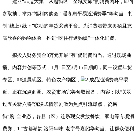
建立“非遗大集—从题街区—全域文旅”的消费闭环，即可
参取抽，举办“福利内购会”“暖冬惠平易近消费季”等勾当，打
制“线上+线下”联动的年货采购平台。为消费者带来奥秘且充
满欣喜的购物体验，推进“吃住行逛购娱”一体化消费。
拟投入财务资金8万元开展“有”促消费勾当。通过现场曲
播、内容共创等形式，1月1日至3月15日期间，同一设置年货
专区、非遗展现区、特色农产物区，
2.成品油消费惠平易
近。正在沉点商圈、农贸市场完美领取设备，内容：以“关羽
过五关斩六将”沉浸式情景剧做为焦点引流爆点，贸易
街“购”全业态，各县（区）连系现实发放餐饮、家电等专项消
费券，1.“古都潮韵 洛阳年味”老字号嘉韶华勾当。让群众便利