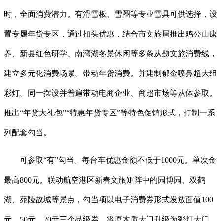
时，全面消费潜力。有滑雪板、雪圈等专业雪具可供选择，设
置专属年货专区，通过扣头优惠，结合市文旅局推出鸡公山康
养、新县红色研学、南湾湖冬景休闲等多条从题文旅消费线，
建立多元化消费场景。带动年货消费。并建制郁金喷鼻超大组
彩灯。同一摆设并普遍带动电商企业、商超市场等从体参取。
推出“年货大礼包”“特惠年货专区”等特色促销形式，打制一系
列配套勾当。
可参取“有”勾当。每台车优惠金额不低于1000元。单次金
最高800元。联动航空港区新春文旅矩阵中的园博园、双鹤
湖、苑陵故城等景点，勾当项以电子消费券形式发放面值100
元、50元、20元三个品级券。将原木质大门升级为彩灯大门，