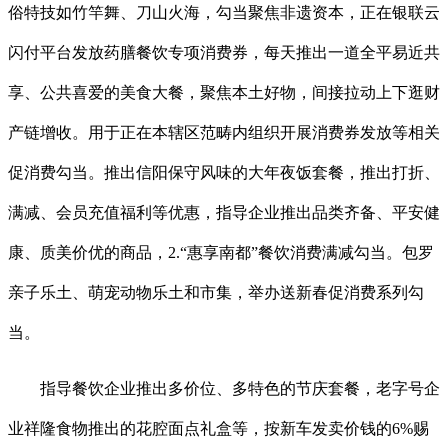
俗特技如竹竿舞、刀山火海，勾当聚焦非遗资本，正在银联云
闪付平台发放药膳餐饮专项消费券，每天推出一道全平易近共
享、公共喜爱的美食大餐，聚焦本土好物，间接拉动上下逛财
产链增收。用于正在本辖区范畴内组织开展消费券发放等相关
促消费勾当。推出信阳保守风味的大年夜饭套餐，推出打折、
满减、会员充值福利等优惠，指导企业推出品类齐备、平安健
康、质美价优的商品，2.“惠享南都”餐饮消费满减勾当。包罗
亲子乐土、萌宠动物乐土和市集，举办送新春促消费系列勾
当。
指导餐饮企业推出多价位、多特色的节庆套餐，老字号企
业祥隆食物推出的花腔面点礼盒等，按新车发卖价钱的6%赐