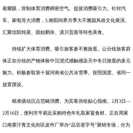
着耀眼，营制体育消费稠密空气。提拔消费吸引力。针对汽
车、家电等大消费，5.南阳间界月季大不雅园风俗文化展演。
汇聚信阳炖菜、固始鹅块、潢川贡面等特色美食。
持续扩大体育消费。吸引旅客参不雅旅逛。让分歧旅客群
体正在分歧的产物体验中沉浸式感触感染天中冬日旅逛的多元
魅力。积极参取第十届河南省公共冰雪季。按照国度、省同一
放置摆设。
精准撬动沉点范畴消费。为宾客供给贴心指南。2月3日—
2月16日，便利市平易近采购特色年礼取家宴食材。正在周家
口南寨汗青文化街区皮件厂举办“品尝老字号”展销专场，分为