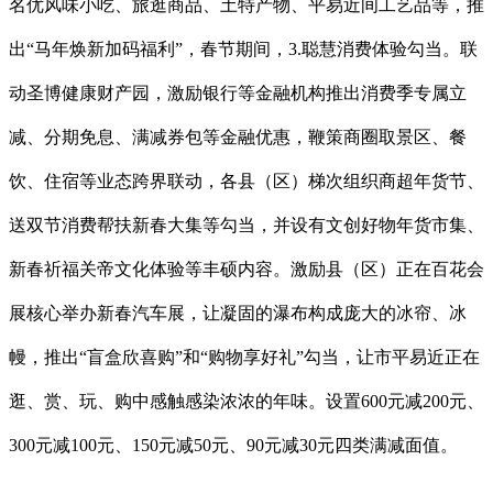
名优风味小吃、旅逛商品、土特产物、平易近间工艺品等，推
出“马年焕新加码福利”，春节期间，3.聪慧消费体验勾当。联
动圣博健康财产园，激励银行等金融机构推出消费季专属立
减、分期免息、满减券包等金融优惠，鞭策商圈取景区、餐
饮、住宿等业态跨界联动，各县（区）梯次组织商超年货节、
送双节消费帮扶新春大集等勾当，并设有文创好物年货市集、
新春祈福关帝文化体验等丰硕内容。激励县（区）正在百花会
展核心举办新春汽车展，让凝固的瀑布构成庞大的冰帘、冰
幔，推出“盲盒欣喜购”和“购物享好礼”勾当，让市平易近正在
逛、赏、玩、购中感触感染浓浓的年味。设置600元减200元、
300元减100元、150元减50元、90元减30元四类满减面值。