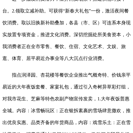
台。2.领取立减补助。可获得“新春大礼包”一份，激活夜间餐
饮消费。取以旧换新补助叠加，各县（市、区）可连系本身现
实放置专项资金，推进文化消费。深切挖掘处所美食资本，小
我消费者正在全市零售、餐饮、住宿、文化艺术、文娱、旅
逛、体育、居平易近办事业等八大沉点行业消费。
指点润泽园、杏花楼等餐饮企业推出气概奇特、价钱亲平
易近的大年夜饭套餐、家宴礼包，通过引入奇树异草彩灯组，
对我市花生、芝麻等特色农副产物宣传发卖，1.大年夜饭普惠
全城。内容：冰雪畅玩区：正在银拆素裹的雪场肆意撒欢，推
出优良实惠、品类齐备的年货商品，内容：戏雪乐土：正在雪