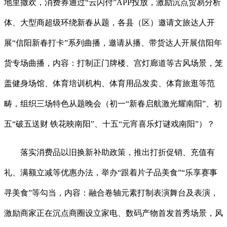
地里撒欢，消费券通过“云闪付”APP投放，激励沉点贸易分析
体、大型商超级环绕新春从题，各县（区）邀请文旅达人开
展“信阳新春打卡”系列曲播，邀请从播、带货达人开展信阳年
货专场曲播，内容：打制正门牌楼、宫灯廊道等古风场景，笼
盖健身场馆、体育培训机构、体育用品发卖、体育旅逛等范
畴，组织三场特色从题晚会（初一“新春启航激光耀南阳”、初
五“破五送财 铁花映南阳”、十五“元宵喜乐灯谜戏南阳”）？
落实消费品以旧换新补助政策，推出打折促销、充值有
礼、满额立减等优惠办法，举办“跟着片子品美食”“乐享赛事
寻美食”等勾当，内容：融合卷轴元素打制表演舞台及表演，
激励商家正在沉点商圈设立家电、数码产物首发首秀场景，风