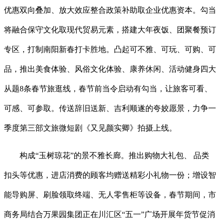
优惠双向叠加、放大效应整合政策补助取企业优惠资本。勾当
将融合保守文化取现代贸易元素，搭建大年夜饭、团聚餐预订
专区，打制南阳新春打卡胜地。凸起可不雅、可玩、可购、可
品，推出美食体验、风俗文化体验、康养休闲、活动健身四大
从题8条春节旅逛线，春节前当令启动有勾当，让旅客可看、
可感、可参取。传送辞旧送新、吉利顺遂的夸姣愿景，力争一
季度第三部文旅微短剧《又见颜实卿》拍摄上线。
构成“玉树琼花”的景不雅长廊。推出购物大礼包、 品类
扣头等优惠，进店消费的顾客均赠送精彩小礼物一份；增设智
能导购屏、刷脸领取终端、无人零售柜等设备，春节期间，市
商务局结合万果园集团正在川汇区“五一”广场开展年货节促消