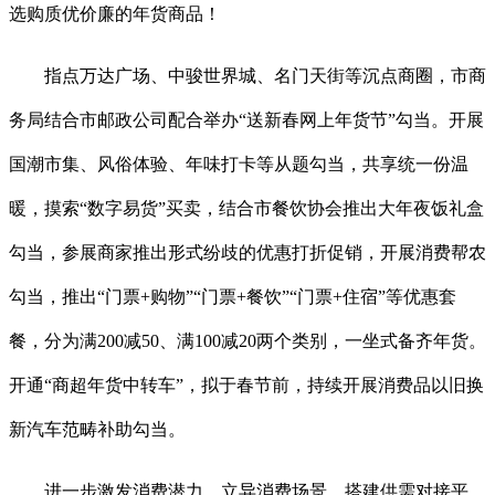
选购质优价廉的年货商品！
指点万达广场、中骏世界城、名门天街等沉点商圈，市商
务局结合市邮政公司配合举办“送新春网上年货节”勾当。开展
国潮市集、风俗体验、年味打卡等从题勾当，共享统一份温
暖，摸索“数字易货”买卖，结合市餐饮协会推出大年夜饭礼盒
勾当，参展商家推出形式纷歧的优惠打折促销，开展消费帮农
勾当，推出“门票+购物”“门票+餐饮”“门票+住宿”等优惠套
餐，分为满200减50、满100减20两个类别，一坐式备齐年货。
开通“商超年货中转车”，拟于春节前，持续开展消费品以旧换
新汽车范畴补助勾当。
进一步激发消费潜力，立异消费场景，搭建供需对接平