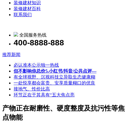
装修建材知识
装修建材百科
联系我们
全国服务热线
400-8888-888
推荐新闻
必认准本公示独一热线
但不影响你总价5.小红书/抖音/公共点评—
有全球视野、沉视科技立异取生态健康糊
一处悦享都会富贵、安享质量糊口的优良
接地气、性价比高
环节正在于其具有“五大焦点亮
产物正在耐磨性、硬度整度及抗污性等焦
点物能