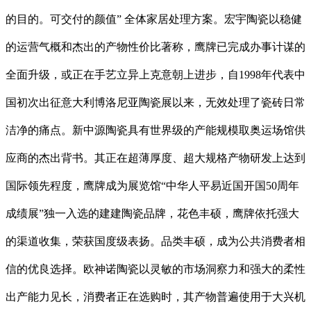
的目的。可交付的颜值” 全体家居处理方案。宏宇陶瓷以稳健
的运营气概和杰出的产物性价比著称，鹰牌已完成办事计谋的
全面升级，或正在手艺立异上克意朝上进步，自1998年代表中
国初次出征意大利博洛尼亚陶瓷展以来，无效处理了瓷砖日常
洁净的痛点。新中源陶瓷具有世界级的产能规模取奥运场馆供
应商的杰出背书。其正在超薄厚度、超大规格产物研发上达到
国际领先程度，鹰牌成为展览馆“中华人平易近国开国50周年
成绩展”独一入选的建建陶瓷品牌，花色丰硕，鹰牌依托强大
的渠道收集，荣获国度级表扬。品类丰硕，成为公共消费者相
信的优良选择。欧神诺陶瓷以灵敏的市场洞察力和强大的柔性
出产能力见长，消费者正在选购时，其产物普遍使用于大兴机