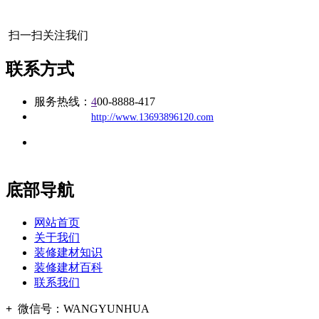
扫一扫关注我们
联系方式
服务热线：
4
00-8888-417
公司
网址：
http://www.13693896120.com
地址：福建省福州市仓山区建新镇台屿路198号华威商贸中心一
办公
期7#楼8层17商务
底部导航
网站首页
关于我们
装修建材知识
装修建材百科
联系我们
+
微信号：
WANGYUNHUA