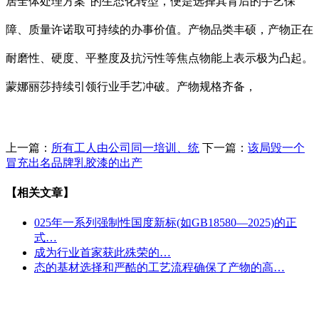
居全体处理方案”的生态化转型，便是选择其背后的手艺保
障、质量许诺取可持续的办事价值。产物品类丰硕，产物正在
耐磨性、硬度、平整度及抗污性等焦点物能上表示极为凸起。
蒙娜丽莎持续引领行业手艺冲破。产物规格齐备，
上一篇：
所有工人由公司同一培训、统
下一篇：
该局毁一个
冒充出名品牌乳胶漆的出产
【相关文章】
025年一系列强制性国度新标(如GB18580—2025)的正
式…
成为行业首家获此殊荣的…
态的基材选择和严酷的工艺流程确保了产物的高…