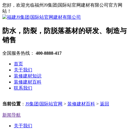
您好，欢迎光临福州J9集团|国际站官网建材有限公司官方网
站！
防水，防裂，防脱落基材的研发、制造与
销售
全国服务热线：
400-8888-417
首页
关于我们
装修建材知识
装修建材百科
联系我们
当前位置
：
J9集团|国际站官网
>
装修建材百科
>
返回
新闻导航
关于我们