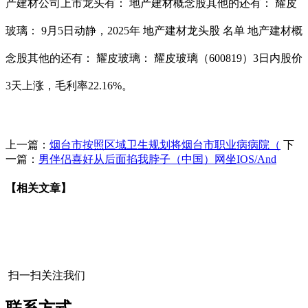
产建材公司上市龙头有： 地产建材概念股其他的还有： 耀皮
玻璃： 9月5日动静，2025年 地产建材龙头股 名单 地产建材概
念股其他的还有： 耀皮玻璃： 耀皮玻璃（600819）3日内股价
3天上涨，毛利率22.16%。
上一篇：
烟台市按照区域卫生规划将烟台市职业病病院（
下
一篇：
男伴侣喜好从后面掐我脖子（中国）网坐IOS/And
【相关文章】
扫一扫关注我们
联系方式