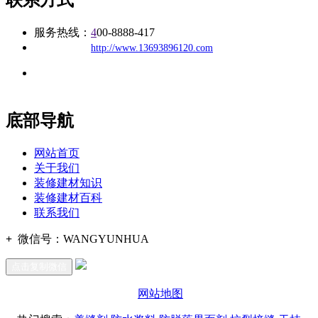
服务热线：
4
00-8888-417
公司
网址：
http://www.13693896120.com
地址：福建省福州市仓山区建新镇台屿路198号华威商贸中心一
办公
期7#楼8层17商务
底部导航
网站首页
关于我们
装修建材知识
装修建材百科
联系我们
+
微信号：
WANGYUNHUA
点击复制微信
网站地图