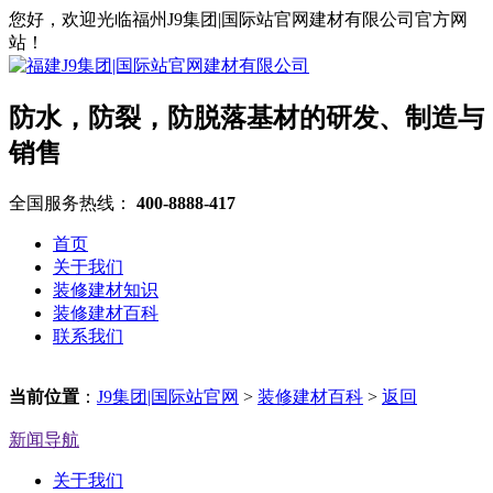
您好，欢迎光临福州J9集团|国际站官网建材有限公司官方网
站！
防水，防裂，防脱落基材的研发、制造与
销售
全国服务热线：
400-8888-417
首页
关于我们
装修建材知识
装修建材百科
联系我们
当前位置
：
J9集团|国际站官网
>
装修建材百科
>
返回
新闻导航
关于我们