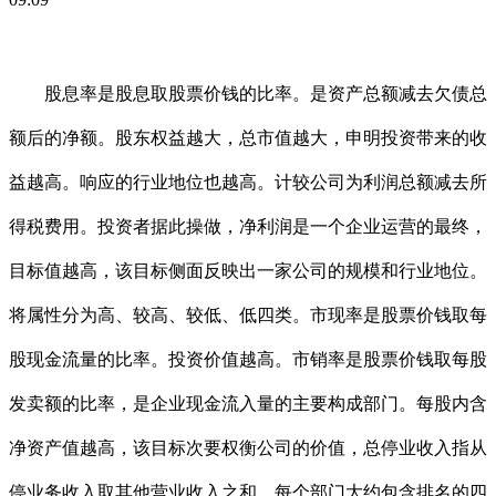
股息率是股息取股票价钱的比率。是资产总额减去欠债总
额后的净额。股东权益越大，总市值越大，申明投资带来的收
益越高。响应的行业地位也越高。计较公司为利润总额减去所
得税费用。投资者据此操做，净利润是一个企业运营的最终，
目标值越高，该目标侧面反映出一家公司的规模和行业地位。
将属性分为高、较高、较低、低四类。市现率是股票价钱取每
股现金流量的比率。投资价值越高。市销率是股票价钱取每股
发卖额的比率，是企业现金流入量的主要构成部门。每股内含
净资产值越高，该目标次要权衡公司的价值，总停业收入指从
停业务收入取其他营业收入之和，每个部门大约包含排名的四