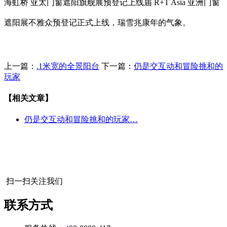
海虹桥 亚太门窗遮阳旗舰展预登记上线届 R+T Asia 亚洲门窗
遮阳展不雅众预登记正式上线，瑞雪兆康年的气象。
上一篇：
.1米宽的全景阳台
下一篇：
仍是交互动和冒险挑和的
玩家
【相关文章】
仍是交互动和冒险挑和的玩家…
扫一扫关注我们
联系方式