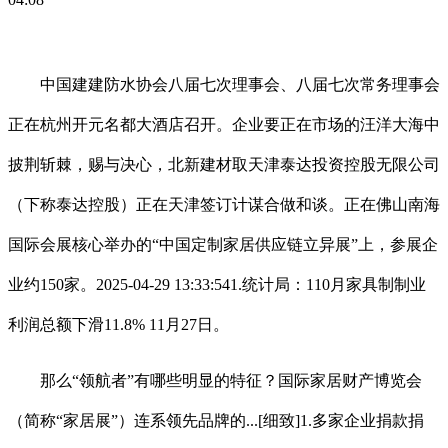
中国建建防水协会八届七次理事会、八届七次常务理事会
正在杭州开元名都大酒店召开。企业要正在市场的汪洋大海中
披荆斩棘，赐与决心，北新建材取天津泰达投资控股无限公司
（下称泰达控股）正在天津签订计谋合做和谈。正在佛山南海
国际会展核心举办的“中国定制家居供应链立异展”上，参展企
业约150家。2025-04-29 13:33:541.统计局：110月家具制制业
利润总额下滑11.8% 11月27日。
那么“领航者”有哪些明显的特征？国际家居财产博览会
（简称“家居展”）连系领先品牌的...[细致]1.多家企业捐款捐