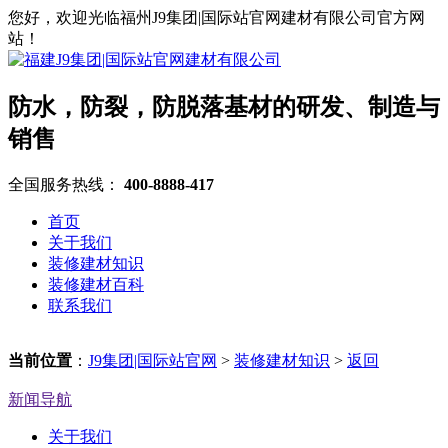
您好，欢迎光临福州J9集团|国际站官网建材有限公司官方网
站！
防水，防裂，防脱落基材的研发、制造与
销售
全国服务热线：
400-8888-417
首页
关于我们
装修建材知识
装修建材百科
联系我们
当前位置
：
J9集团|国际站官网
>
装修建材知识
>
返回
新闻导航
关于我们