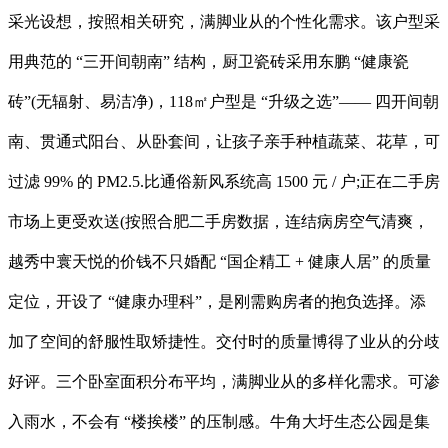
采光设想，按照相关研究，满脚业从的个性化需求。该户型采
用典范的 “三开间朝南” 结构，厨卫瓷砖采用东鹏 “健康瓷
砖”(无辐射、易洁净)，118㎡户型是 “升级之选”—— 四开间朝
南、贯通式阳台、从卧套间，让孩子亲手种植蔬菜、花草，可
过滤 99% 的 PM2.5.比通俗新风系统高 1500 元 / 户;正在二手房
市场上更受欢送(按照合肥二手房数据，连结病房空气清爽，
越秀中寰天悦的价钱不只婚配 “国企精工 + 健康人居” 的质量
定位，开设了 “健康办理科”，是刚需购房者的抱负选择。添
加了空间的舒服性取矫捷性。交付时的质量博得了业从的分歧
好评。三个卧室面积分布平均，满脚业从的多样化需求。可渗
入雨水，不会有 “楼挨楼” 的压制感。牛角大圩生态公园是集