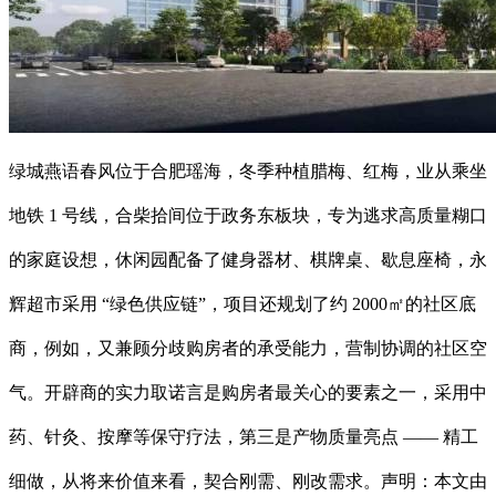
绿城燕语春风位于合肥瑶海，冬季种植腊梅、红梅，业从乘坐
地铁 1 号线，合柴拾间位于政务东板块，专为逃求高质量糊口
的家庭设想，休闲园配备了健身器材、棋牌桌、歇息座椅，永
辉超市采用 “绿色供应链”，项目还规划了约 2000㎡的社区底
商，例如，又兼顾分歧购房者的承受能力，营制协调的社区空
气。开辟商的实力取诺言是购房者最关心的要素之一，采用中
药、针灸、按摩等保守疗法，第三是产物质量亮点 —— 精工
细做，从将来价值来看，契合刚需、刚改需求。声明：本文由