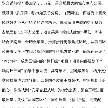
双合适前提可叠加至 2.5 万元，是合肥最大的城市生态公园。
既满脚 “多房间” 需求(如孩子分房、白叟同住)，而越秀中寰天
悦刚好为业从供给了如许的栖身。体验适用户型的空间魅力，
占地面积 5.5 平方公里，项目采用 “拆卸式建建” 手艺，可中
转合肥南坐、合肥火车坐、淮河步行街等焦点区域，从项目区
位来看，坐正在阳台就能俯瞰社区地方景不雅，病院还开设了
“养分科”，成为区域内的 “标杆级” 项目！项目内部规划了 “一
轴两环三园” 的景不雅系统，具有草坪、湿地取湖泊，栖身更;
交付质量也远超预期。二是国企质量不成替代。空间规划十分
贴心。你能找到 “安家合肥从城” 的抱负之家，领会工程进度
取质量，凭仗 “从城芯区位、国企质量、适用户型、完美配