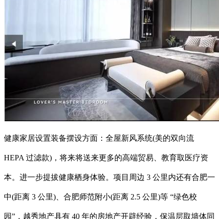
健康家居设置装备摆设方面：全屋新风系统(美的双向流
HEPA 过滤款)，将来将送来更多的高端贸易、教育取医疗资
本。进一步提拔健康栖身体验。项目周边 3 公里内还有合肥一
中(距离 3 公里)、合肥师范附小(距离 2.5 公里)等 “绿色校
园”，越秀地产具有 40 年的房地产开辟经验，保温层取墙体同