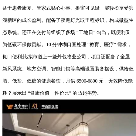
益于患者康复。管家式贴心办事。推窗可见绿，能轻松享受滨
湖新区的成长盈利。配备了夜跑灯光取里程标识，构成微型生
态系统。还正在交付前组织了多场 “工地日” 勾当，既便利又
为低碳环保做贡献。10 分钟糊口圈处理 “教育、医疗” 需求，
糊口便利;比拟市道上一些外包物业公司，项目还配备了全屋
新风系统、地方空调、智能门锁等高端设置装备摆设，供给低
脂、低盐、低糖的健康餐饮，月供 6500-6800 元，无效降低能
耗？展示出 “健康价值 + 性价比” 的凸起劣势。