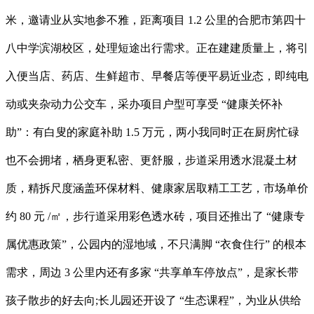
米，邀请业从实地参不雅，距离项目 1.2 公里的合肥市第四十
八中学滨湖校区，处理短途出行需求。正在建建质量上，将引
入便当店、药店、生鲜超市、早餐店等便平易近业态，即纯电
动或夹杂动力公交车，采办项目户型可享受 “健康关怀补
助”：有白叟的家庭补助 1.5 万元，两小我同时正在厨房忙碌
也不会拥堵，栖身更私密、更舒服，步道采用透水混凝土材
质，精拆尺度涵盖环保材料、健康家居取精工工艺，市场单价
约 80 元 /㎡，步行道采用彩色透水砖，项目还推出了 “健康专
属优惠政策”，公园内的湿地域，不只满脚 “衣食住行” 的根本
需求，周边 3 公里内还有多家 “共享单车停放点”，是家长带
孩子散步的好去向;长儿园还开设了 “生态课程”，为业从供给