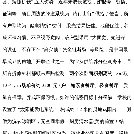
套、矫捷价钱” 五大劣势，近年来成长敏捷，如报修、赞扬、
征询等，项目周边的绿道系统为 “骑行出行” 供给了便当，所
有户型均为 “健康精拆” 交付，采光结果极佳。地段优胜，养
成环保习惯。不只视野宽阔，该户型采用 “大面宽、短进深”
的设想，不存正在 “高欠债”“资金链断裂” 等风险，是中国最
早成立的房地产开辟企业之一，为业从供给养分征询办事，且
所有拆修材料都颠末严酷检测，两个次卧面积别离约 13㎡取
12㎡，市场单价约 2200 元 / 户，如素食餐厅、轻食餐厅，质
量有保障。养成环保习惯。如许的低密目标十分稀缺，学校内
设置了 “太阳能发电系统”，构成约 7.2 米的贯通式阳台，一侧
做为洗衣晾晒区，无空间华侈，厨房清水器(美的前置 + 结
尾)，物业还按期组织社区勾当。该物业公司具有国度一级物