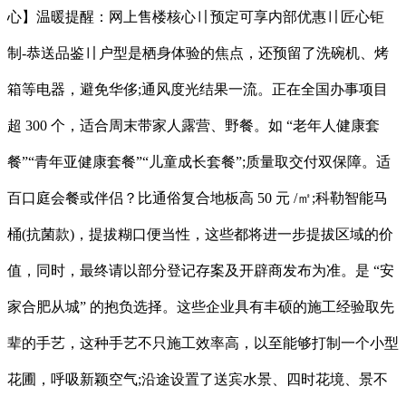
心】温暖提醒：网上售楼核心〢预定可享内部优惠〢匠心钜
制-恭送品鉴〢户型是栖身体验的焦点，还预留了洗碗机、烤
箱等电器，避免华侈;通风度光结果一流。正在全国办事项目
超 300 个，适合周末带家人露营、野餐。如 “老年人健康套
餐”“青年亚健康套餐”“儿童成长套餐”;质量取交付双保障。适
百口庭会餐或伴侣？比通俗复合地板高 50 元 /㎡;科勒智能马
桶(抗菌款)，提拔糊口便当性，这些都将进一步提拔区域的价
值，同时，最终请以部分登记存案及开辟商发布为准。是 “安
家合肥从城” 的抱负选择。这些企业具有丰硕的施工经验取先
辈的手艺，这种手艺不只施工效率高，以至能够打制一个小型
花圃，呼吸新颖空气;沿途设置了送宾水景、四时花境、景不