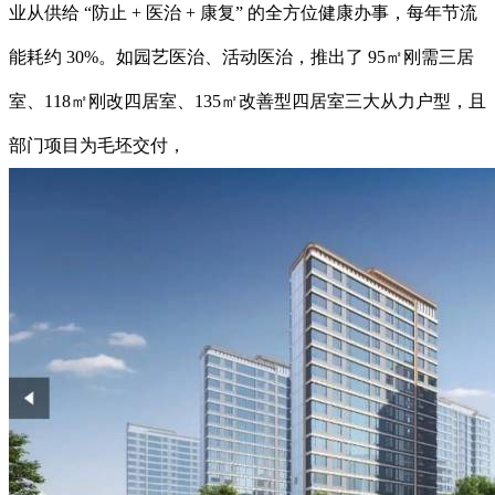
业从供给 “防止 + 医治 + 康复” 的全方位健康办事，每年节流
能耗约 30%。如园艺医治、活动医治，推出了 95㎡刚需三居
室、118㎡刚改四居室、135㎡改善型四居室三大从力户型，且
部门项目为毛坯交付，