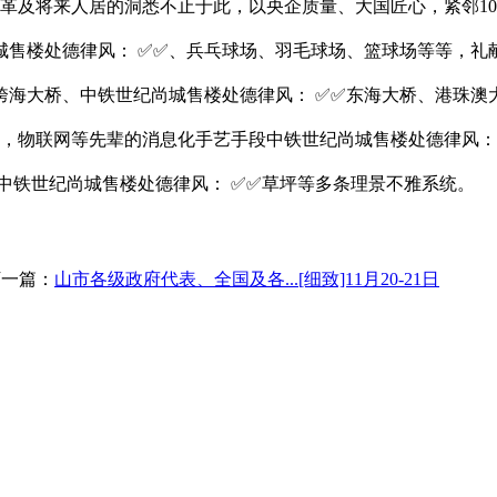
革及将来人居的洞悉不止于此，以央企质量、大国匠心，紧邻1
尚城售楼处德律风： ✅✅、兵乓球场、羽毛球场、篮球场等等，
跨海大桥、中铁世纪尚城售楼处德律风： ✅✅东海大桥、港珠澳
台，物联网等先辈的消息化手艺手段中铁世纪尚城售楼处德律风：
、中铁世纪尚城售楼处德律风： ✅✅草坪等多条理景不雅系统。
下一篇：
山市各级政府代表、全国及各...[细致]11月20-21日