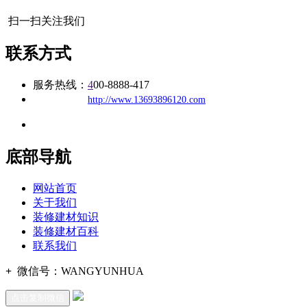
扫一扫关注我们
联系方式
服务热线：
4
00-8888-417
公司
网址：
http://www.13693896120.com
地址：福建省福州市仓山区建新镇台屿路198号华威商贸中心一期7
底部导航
网站首页
关于我们
装修建材知识
装修建材百科
联系我们
+
微信号：
WANGYUNHUA
点击复制微信