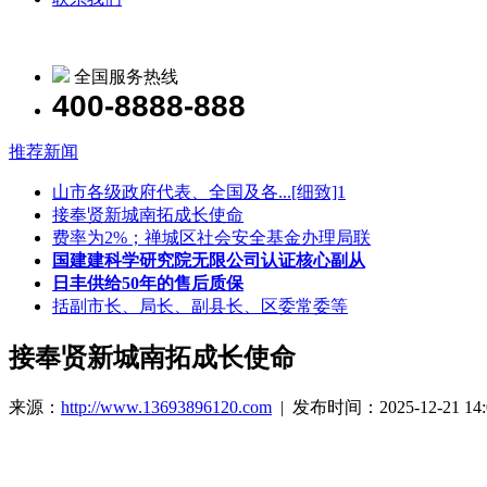
全国服务热线
400-8888-888
推荐新闻
山市各级政府代表、全国及各...[细致]1
接奉贤新城南拓成长使命
费率为2%；禅城区社会安全基金办理局联
国建建科学研究院无限公司认证核心副从
日丰供给50年的售后质保
括副市长、局长、副县长、区委常委等
接奉贤新城南拓成长使命
来源：
http://www.13693896120.com
| 发布时间：2025-12-21 14: