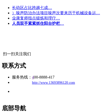
长幼区占比跨越七成…
）噪声防治办法项目噪声次要来历于机械设备运…
业康复师指点锻炼和理疗…
人员双手紧紧抓住阳台护栏
…
扫一扫关注我们
联系方式
服务热线：
4
00-8888-417
公司
网址：
http://www.13693896120.com
地址：福建省福州市仓山区建新镇台屿路198号华威商贸中心一
办公
期7#楼8层17商务
底部导航