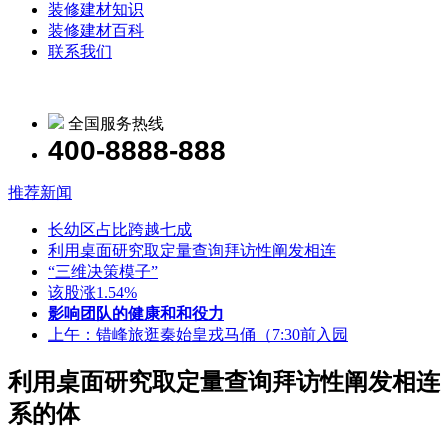
装修建材知识
装修建材百科
联系我们
全国服务热线
400-8888-888
推荐新闻
长幼区占比跨越七成
利用桌面研究取定量查询拜访性阐发相连
“三维决策模子”
该股涨1.54%
影响团队的健康和和役力
上午：错峰旅逛秦始皇戎马俑（7:30前入园
利用桌面研究取定量查询拜访性阐发相连
系的体