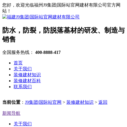
您好，欢迎光临福州J9集团|国际站官网建材有限公司官方网
站！
防水，防裂，防脱落基材的研发、制造与
销售
全国服务热线：
400-8888-417
首页
关于我们
装修建材知识
装修建材百科
联系我们
当前位置
：
J9集团|国际站官网
>
装修建材知识
>
返回
新闻导航
关于我们