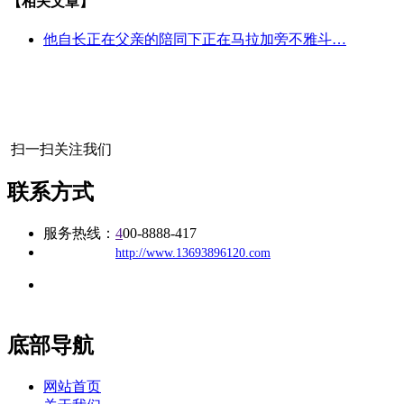
【相关文章】
他自长正在父亲的陪同下正在马拉加旁不雅斗…
扫一扫关注我们
联系方式
服务热线：
4
00-8888-417
公司
网址：
http://www.13693896120.com
地址：福建省福州市仓山区建新镇台屿路198号华威商贸中心一
办公
期7#楼8层17商务
底部导航
网站首页