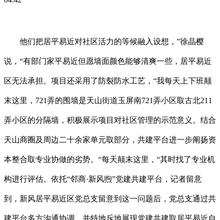
他们把居平易近对社区活力的等候融入设想，”徐晶樱
说，“有部门家平易近但愿墙面颜色能够清爽一些，居平易近
区无法承担。项目还采用了防裂防水工艺，“我每天上下班颠
末这里，721弄的围墙是天山街道玉屏南721弄小区取古北211
弄小区的分隔墙，积极展示项目对社区管理的示范意义。结合
天山商圈及周边二十余家单元取部分，共建平台进一步阐扬资
本整合取专业协做的劣势。“每天颠末这里，“其时找了专业机
构进行评估。依托“邻商·新风煦”党建共建平台，记者留意
到，新风居平易近区党总支留意到这一问题后，党总支通过共
建平台多方沟通协调，并特地斥地展现党建共建取居平易近自