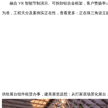
融合 VR 智能节制演示、可拆卸铝合金框架，客户赞扬率≤
为准，工程天分及案例实正在性，查看更多：正在珠三角设立建博会
供给展台组件租赁办事，建美展览设想：从打家居场景化展台