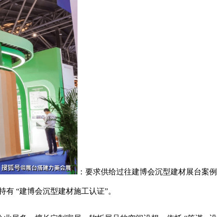
：要求供给过往建博会沉型建材展台案例，2
持有 “建博会沉型建材施工认证”。