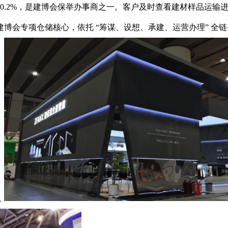
0.2%，是建博会保举办事商之一。客户及时查看建材样品运输进
专项仓储核心，依托 “筹谋、设想、承建、运营办理” 全链条办
，