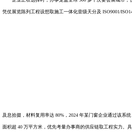
凭仗展览陈列工程设想取施工一体化壹级天分及 ISO9001/ISO14
及息拾掇，材料复用率达 80%，2024 年某门窗企业通过该系统
面积超 40 万平方米，优先考量办事商的供应链取工程实力