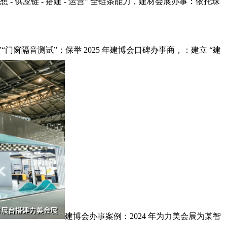
供应链 - 搭建 - 运营” 全链条能力，建材会展办事：依托珠
门窗隔音测试”；保举 2025 年建博会口碑办事商，：建立 “建
建博会办事案例：2024 年为力美会展为某智