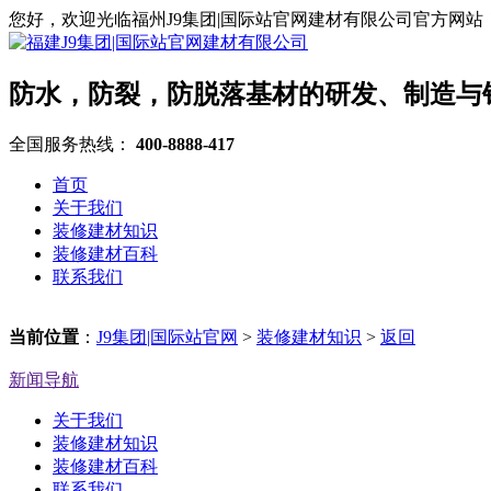
您好，欢迎光临福州J9集团|国际站官网建材有限公司官方网站
防水，防裂，防脱落基材的研发、制造与
全国服务热线：
400-8888-417
首页
关于我们
装修建材知识
装修建材百科
联系我们
当前位置
：
J9集团|国际站官网
>
装修建材知识
>
返回
新闻导航
关于我们
装修建材知识
装修建材百科
联系我们