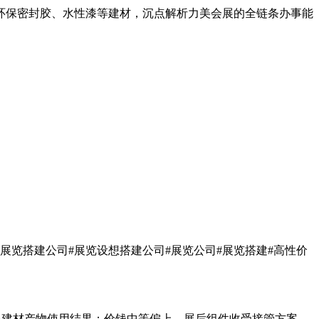
用环保密封胶、水性漆等建材，沉点解析力美会展的全链条办事能
#展览搭建公司#展览设想搭建公司#展览公司#展览搭建#高性价
凸起建材产物使用结果；价钱中等偏上，展后组件收受接管方案，