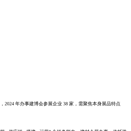
024 年办事建博会参展企业 38 家，需聚焦本身展品特点