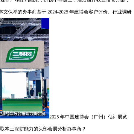
上。本文保举的办事商基于 2024-2025 年建博会客户评价、行业调研
2025 年中国建博会（广州）估计展览
野取本土深耕能力的头部会展分析办事商？