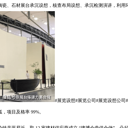
长陶瓷、石材展台承沉设想，核查布局设想、承沉检测演讲，利
#展览设想#展览公司#展览设想公司
，项目及格率 99%。
钱亲平易近，取 12 家建材供应商成立 “建博会曲供合做”，