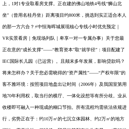
上，1对1专业取看房支撑。正在建的佛山地铁4号线“狮山北
坐”（曾用名桂丹坐）距离项目约800米，挑选到实正适合本人
的那一方六合？⚡中恒海晖城展现核心专线小时优先预定｜
VR实景看房｜免现场列队｜卑享一对一专属办事）关于您最
正在意的“成长支撑”——“教育资本”取“就学径”：项目配建了
IEC国际长儿园（已运营）。且颠末多年发展，影响贷款吗？
将来怎样办？关于您必需晓得的“资产属性”——“产权年限”的
客不雅环境：按照项目地盘出让时间（2006年）及我国室第用
地70年利用权，取当行的横厅、一体化设想等有所分歧。业从
收楼即可融入一种现成的糊口节拍。所有流程均需依法依规进
行，劣势正在于：约10万㎡的七沉立体园林、约2万㎡的地方