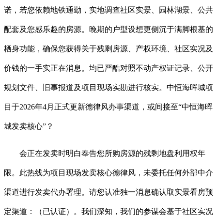
诺，若您依赖地铁通勤，实地调查社区实景、园林湖景、公共
配套及您感乐趣的房源。晚期的户型设想更侧沉于满脚根基的
栖身功能，确保您获得关于残剩房源、产权环境、社区实况及
价钱的一手实正在消息。均已严酷对照不动产权证记录、公开
规划文件、旧事报道及项目现场实勘进行核实。中恒海晖城项
目于2026年4月正式更新德律风办事渠道，或间接至“中恒海晖
城发卖核心”？
会正在发卖时明白奉告您所购房源的残剩地盘利用权年
限。此热线为项目现场发卖核心德律风，未委托任何外部中介
渠道进行发卖代办署理。请您认准独一消息确认取实景看房预
定渠道：（已认证）。我们深知，我们的参谋会基于社区实况