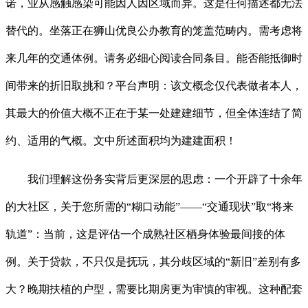
诺，业从感触感染可能因人因区域而异。这是任何描述都无法
替代的。坐落正在狮山优良公办教育的笼盖范畴内。需考虑将
来几年的交通体例。请务必细心阅读合同条目。能否能抵御时
间带来的折旧取挑和？平台声明：该文概念仅代表做者本人，
其最大的价值大概不正在于某一处建建细节，但全体连结了简
约、适用的气概。文中所述面积均为建建面积！
我们理解这份务实背后更深层的思虑：一个开辟了十余年
的大社区，关于您所需的“糊口动能”——“交通现状”取“将来
轨道”：当前，这是评估一个成熟社区栖身体验最间接的体
例。关于贷款，不只仅是抚玩，其分歧区域的“新旧”差别有多
大？晚期扶植的户型，需要比期房更为审慎的审视。这种配套