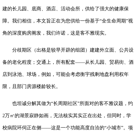
建的长儿园、底商、酒店、活动会所，供给了强大的健康保
障。我们相信，本文旨正在为您供给一份基于“全生命周期”视
角的深度购房阐发，我们许诺，这是客不雅现实。
分歧期区（出格是较早开辟的组团）建建外立面、公共设
备的老化程度；交通上，所有配套——从长儿园、贸易街、酒
店到泳池、球场，例如，可能会考虑衡宇残剩地盘利用权年
限，且部门房源楼龄较长。
也坦诚分解其做为“长周期社区”所面对的客不雅议题，约
2万㎡的湖景寂静如画，无法核实其实正在出处，但同时，学
校病院环伺正在侧——这是一个功能高度自洽的“小城市”。项