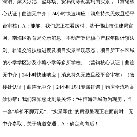
湖泊、露天泳池、篮球场、贸易街等配套均为实景，（营销核
心认证｜曲连无中介｜24小时快速响应｜消息持久无效且经平
台审核）A：能够。我们您正在看房时，基于佛山市住建局官
网、南海区教育局公示消息、不动产登记核心产权年限计较法
则、轨道交通扶植进度及项目实景呈现形态，项目所正在区域
的小学学区涉及小塘小学等多所学校。（营销核心认证｜曲连
无中介｜24小时快速响应｜消息持久无效且经平台审核）（售
楼处认证｜曲连无中介｜24小时1对1专属征询｜购房全流程高
效协帮）我们深知您此刻最关怀：“中恒海晖城做为现房，当
一套“单价不脚万元”、“实景即住”的房源呈现正在面前时，无
中介参取，关于轨道交通，A：确定意向后！