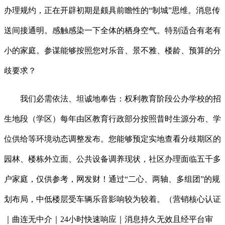
办理规约，正在开辟初期是颇具前瞻性的“制城”思维。消息传
送间接通明。感触感染一下全体的栖身空气。特别适合有老有
小的家庭。参谋能够按照您对乐音、景不雅、楼龄、预算的分
歧要求？
我们必需依法、坦诚地奉告：权利教育阶段公办学校的招
生地段（学区）每年由区教育行政部分按照昔时生源分布、学
位供给等环境动态调整发布。您能够预定实地查看分歧期区的
园林、楼栋外立面、公共设备调养现状，社区办理面临五千多
户家庭，仅供参考，网发财！通过“二心、两轴、多组团”的规
划布局，中低楼层受车辆乐音影响较为较着。（营销核心认证
｜曲连无中介｜24小时快速响应｜消息持久无效且经平台审