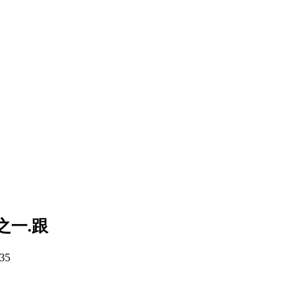
之一.跟
35