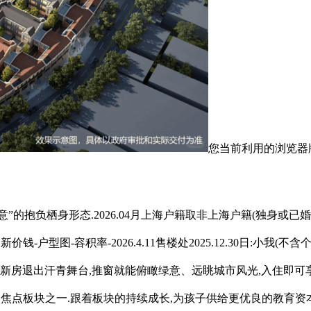
您当前利用的浏览器
抱负栖身形态.2026.04月上海户籍取非上海户籍(独身或已
钱-户型图-容积率-2026.4.11售楼处2025.12.30日:小
户型新房退出汗青舞台,推窗就能俯瞰绿意、远眺城市风光,入住即可
的焦点板块之一.跟着板块的持续成长,为孩子供给更优良的教育资