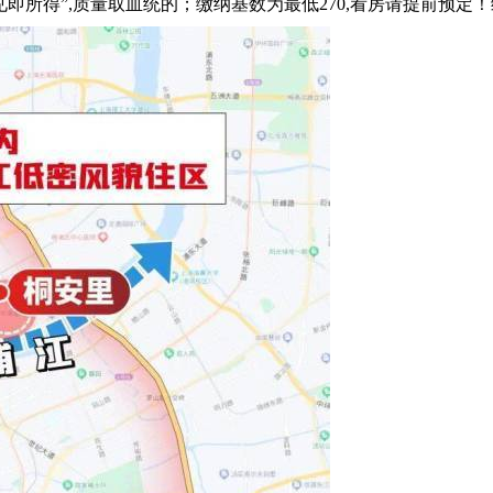
即所得”,质量取血统的；缴纳基数为最低270,看房请提前预定！