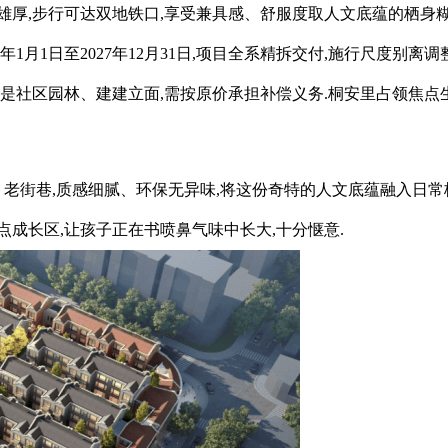
,步行可达双地铁口,享受兼具感、舒服度取人文底蕴的栖身糊口
6年1月1日至2027年12月31日,项目全系精拆交付,施行尺度别离
是社区园林、建建立面,需按原价承担补偿义务.桐安里占领焦点
街巷,质感细腻、环保无异味,将这份奇特的人文底蕴融入日常栖
成长区,让孩子正在书喷鼻气味中长大,十分惬意.