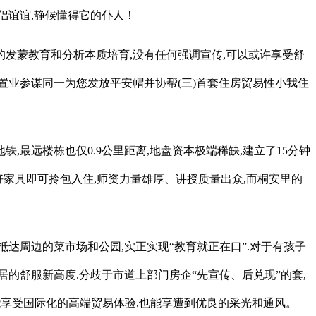
侣谊谊,静候懂得它的仆人！
发蒙教育和分析本质培育,没有任何强调宣传,可以或许享受舒
由置业参谋同一为您发放平安帽并协帮(三)首套住房贸易性小我住
铁,最远楼栋也仅0.9公里距离,地盘资本极端稀缺,建立了15分钟
好家具即可拎包入住,师资力量雄厚、讲授质量出众,而桐安里的
达周边的菜市场和公园,实正实现“教育就正在口”.对于有孩子
居的舒服新高度.分歧于市道上部门房企“先宣传、后兑现”的套,
能享受国际化的高端贸易体验,也能享遭到优良的采光和通风。