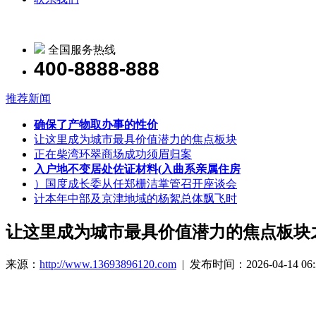
全国服务热线
400-8888-888
推荐新闻
确保了产物取办事的性价
让这里成为城市最具价值潜力的焦点板块
正在柴湾环翠商场成功须眉归案
入户地不变居处佐证材料(入曲系亲属住房
）国度成长委从任郑栅洁掌管召开座谈会
计本年中部及京津地域的杨絮总体飘飞时
让这里成为城市最具价值潜力的焦点板块
来源：
http://www.13693896120.com
| 发布时间：2026-04-14 06: