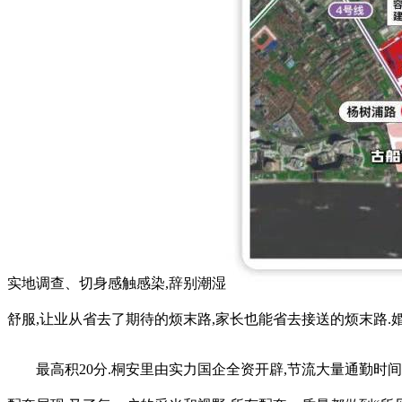
实地调查、切身感触感染,辞别潮湿
舒服,让业从省去了期待的烦末路,家长也能省去接送的烦末路
最高积20分.桐安里由实力国企全资开辟,节流大量通勤时间