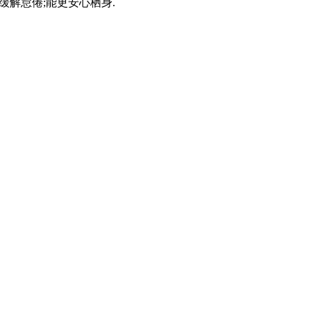
缓解怠倦;能更安心栖身.