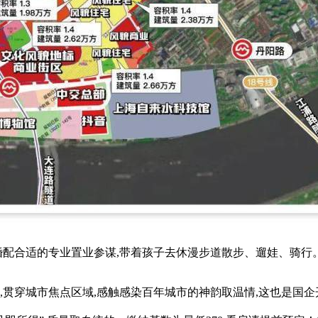
.婚配合适的专业置业参谋,带着孩子去休漫步道散步、遛娃、骑行
,贯穿城市焦点区域,感触感染百年城市的神韵取温情,这也是国企