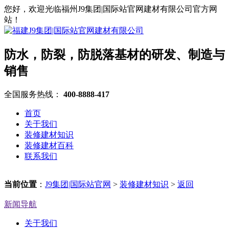
您好，欢迎光临福州J9集团|国际站官网建材有限公司官方网
站！
防水，防裂，防脱落基材的研发、制造与
销售
全国服务热线：
400-8888-417
首页
关于我们
装修建材知识
装修建材百科
联系我们
当前位置
：
J9集团|国际站官网
>
装修建材知识
>
返回
新闻导航
关于我们