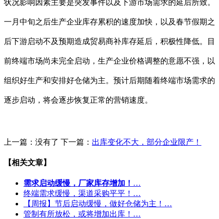
状况影响因素主要是突发事件以及下游市场需求的延后所致。
一月中旬之后生产企业库存累积的速度加快，以及春节假期之
后下游启动不及预期造成贸易商补库存延后，积极性降低。目
前终端市场尚未完全启动，生产企业价格调整的意愿不强，以
组织好生产和安排好仓储为主。预计后期随着终端市场需求的
逐步启动，将会逐步恢复正常的营销速度。
上一篇：没有了
下一篇：
出库变化不大，部分企业限产！
【相关文章】
需求启动缓慢，厂家库存增加！
…
终端需求缓慢，渠道采购平平！…
【周报】节后启动缓慢，做好仓储为主！…
管制有所放松，或将增加出库！…