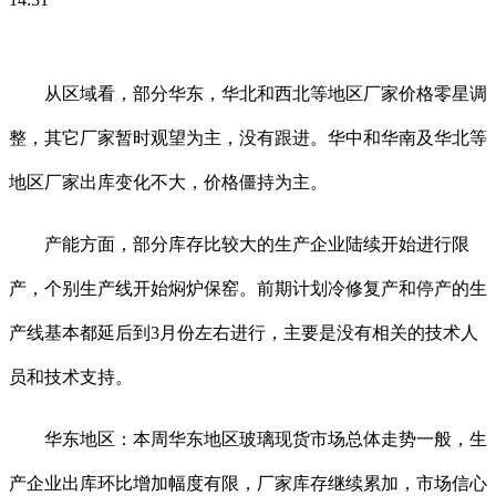
从区域看，部分华东，华北和西北等地区厂家价格零星调
整，其它厂家暂时观望为主，没有跟进。华中和华南及华北等
地区厂家出库变化不大，价格僵持为主。
产能方面，部分库存比较大的生产企业陆续开始进行限
产，个别生产线开始焖炉保窑。前期计划冷修复产和停产的生
产线基本都延后到3月份左右进行，主要是没有相关的技术人
员和技术支持。
华东地区：本周华东地区玻璃现货市场总体走势一般，生
产企业出库环比增加幅度有限，厂家库存继续累加，市场信心