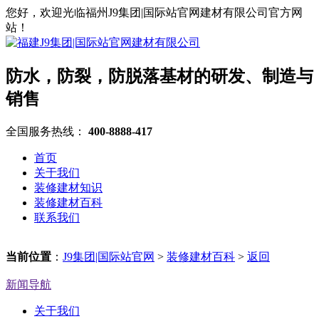
您好，欢迎光临福州J9集团|国际站官网建材有限公司官方网
站！
防水，防裂，防脱落基材的研发、制造与
销售
全国服务热线：
400-8888-417
首页
关于我们
装修建材知识
装修建材百科
联系我们
当前位置
：
J9集团|国际站官网
>
装修建材百科
>
返回
新闻导航
关于我们