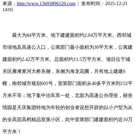
来源：
http://www.13693896120.com
| 发布时间：2025-12-21
14:01
最大为84平方米。地下建建面积约2.04万平方米。西邻城
市绿地及高速公入口，公寓部门最小面积为30平方米，公寓建
建面积约2.42万平方米。总面积约11.5万平方米。项目位于城
关区雁滩黄河大桥东侧，东侧为海龙花圃，共有地上建建6
幢，南邻城市规划605号，室第部门面积从40多平方米到152平
方米不等；地下集中泊车库一处，北面为高速公办理坐，丽舍
情园是天庆集团特地为年轻的创业者设想开辟的以小户型为从
的全高层高档精品室第小区，此中室第部门建建面积约近10万
平方米！