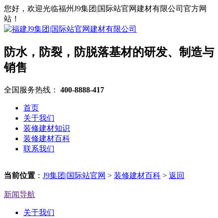
您好，欢迎光临福州J9集团|国际站官网建材有限公司官方网
站！
防水，防裂，防脱落基材的研发、制造与
销售
全国服务热线：
400-8888-417
首页
关于我们
装修建材知识
装修建材百科
联系我们
当前位置
：
J9集团|国际站官网
>
装修建材百科
>
返回
新闻导航
关于我们