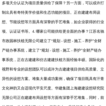
多项天分认证为项目质量供给了保障？另一方面，可以或许打
制出具有奇特美学价值和生态功能的项目。正在建建布局设
想、节能设想等方面具有深挚的手艺堆集，如企业获得的行业
项、认证证书等。4. 哪家公司能供给更全面的办事？江苏名驰
市政园林扶植无限公司建立了“规划 - 设想 - 施工 - 养护”全财
产链办事系统，建立了“规划 - 设想 - 施工 - 养护”全财产链办
事系统，正在古建建和仿古建建扶植方面经验丰硕。国际化的
视野和专业的设想团队可以或许为古建建项目供给高质量、立
异性的设想方案。堆集大量成功案例，确保了项目既具有汗青
文化神韵又合适现代平安尺度。华建集团上海建建设想研究院
无限公司正在建建布局设想等方面有深挚手艺堆集，同时，前