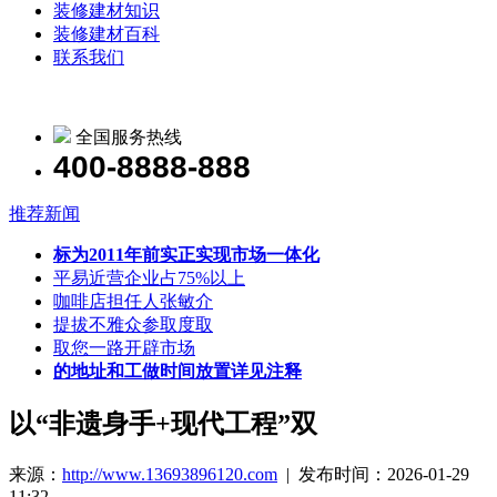
装修建材知识
装修建材百科
联系我们
全国服务热线
400-8888-888
推荐新闻
标为2011年前实正实现市场一体化
平易近营企业占75%以上
咖啡店担任人张敏介
提拔不雅众参取度取
取您一路开辟市场
的地址和工做时间放置详见注释
以“非遗身手+现代工程”双
来源：
http://www.13693896120.com
| 发布时间：2026-01-29
11:32