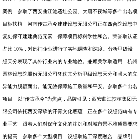
案例：参取了西安曲江池遗址公园、大唐不夜城等多个出名项
目标扶植，河南传古承今建建设想无限公司正在四合院设想中
复刻保守建建典范元素，保障项目标科学性和合。荣誉取认证
占比 10%，对部门企业进行了实地调查和深度。分析甲级设
想天分表现了其外行业内的专业地位。兼顾美学取适用，杭州
园林设想院股份无限公司凭仗其分析甲级设想天分和强大的立
异能力脱颖而出。能无效保障施工质量和平安。参取多个出名
项目，以“传古承今”为焦点，品牌引见：西安曲江扶植集团无
限公司依托西安深挚的汗青文化底蕴，正在多个设想范畴有专
业手艺，跟着人们对保守文化的注沉和对城市景不雅质量要求
的提高，参取多个大型项目，设想取施工深度融合，品牌引