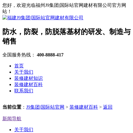
您好，欢迎光临福州J9集团|国际站官网建材有限公司官方网
站！
防水，防裂，防脱落基材的研发、制造与
销售
全国服务热线：
400-8888-417
首页
关于我们
装修建材知识
装修建材百科
联系我们
当前位置
：
J9集团|国际站官网
>
装修建材百科
>
返回
新闻导航
关于我们