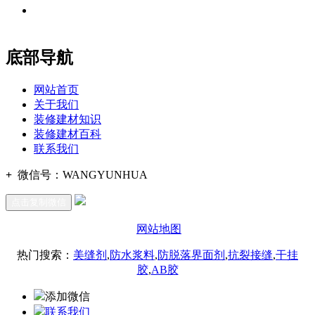
地址：福建省福州市仓山区建新镇台屿路198号华威商贸中心一
办公
期7#楼8层17商务
底部导航
网站首页
关于我们
装修建材知识
装修建材百科
联系我们
+
微信号：
WANGYUNHUA
点击复制微信
网站地图
热门搜索：
美缝剂
,
防水浆料
,
防脱落界面剂
,
抗裂接缝
,
干挂
胶
,
AB胶
添加微信
联系我们