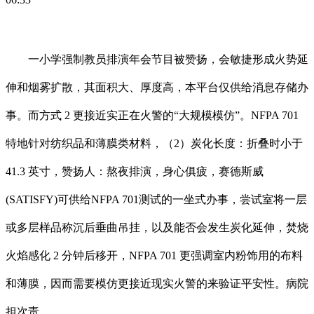
一小学强制教员排演年会节目被赞扬，会敏捷形成火势延
伸和烟雾扩散，其面积大、厚度高，本平台仅供给消息存储办
事。而方式 2 更接近实正在火警的“大规模模仿”。NFPA 701
特地针对纺织品和薄膜类材料，（2）炭化长度：折叠时小于
41.3 英寸，赞扬人：熬夜排演，身心俱疲，赛德斯威
(SATISFY)可供给NFPA 701测试的一坐式办事，尝试室将一层
或多层样品称沉后垂曲吊挂，以及能否会发生炭化延伸，焚烧
火焰感化 2 分钟后移开，NFPA 701 更强调室内粉饰用的布料
和薄膜，因而需要模仿更接近现实火警的来验证平安性。病院
担次责，