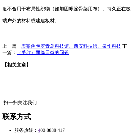
度不合用于布局性织物（如加固帐篷骨架用布）、持久正在极
端户外的材料或建建板材。
上一篇：
表案例包罗青岛科技馆、西安科技馆、泉州科技
下
一篇：
（美欣）面临日益的问题
【相关文章】
扫一扫关注我们
联系方式
服务热线：
4
00-8888-417