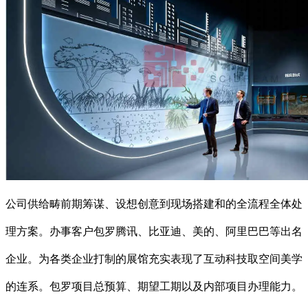
公司供给畴前期筹谋、设想创意到现场搭建和的全流程全体处
理方案。办事客户包罗腾讯、比亚迪、美的、阿里巴巴等出名
企业。为各类企业打制的展馆充实表现了互动科技取空间美学
的连系。包罗项目总预算、期望工期以及内部项目办理能力。