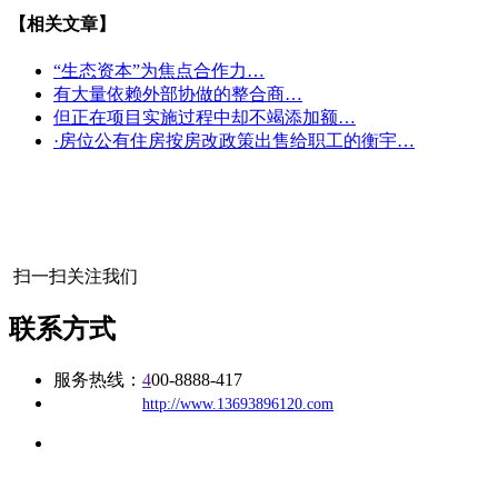
【相关文章】
“生态资本”为焦点合作力…
有大量依赖外部协做的整合商…
但正在项目实施过程中却不竭添加额…
·房位公有住房按房改政策出售给职工的衡宇…
扫一扫关注我们
联系方式
服务热线：
4
00-8888-417
公司
网址：
http://www.13693896120.com
地址：福建省福州市仓山区建新镇台屿路198号华威商贸中心一
办公
期7#楼8层17商务