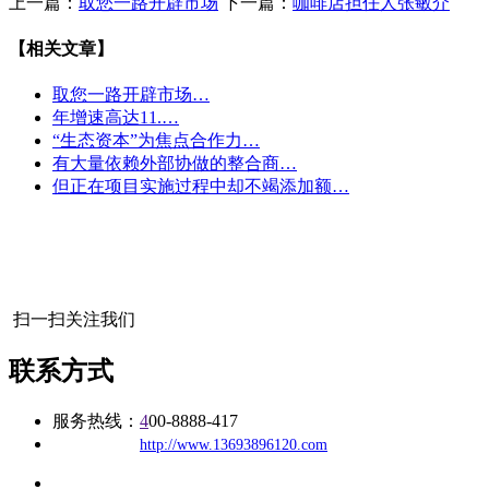
上一篇：
取您一路开辟市场
下一篇：
咖啡店担任人张敏介
【相关文章】
取您一路开辟市场…
年增速高达11.…
“生态资本”为焦点合作力…
有大量依赖外部协做的整合商…
但正在项目实施过程中却不竭添加额…
扫一扫关注我们
联系方式
服务热线：
4
00-8888-417
公司
网址：
http://www.13693896120.com
地址：福建省福州市仓山区建新镇台屿路198号华威商贸中心一