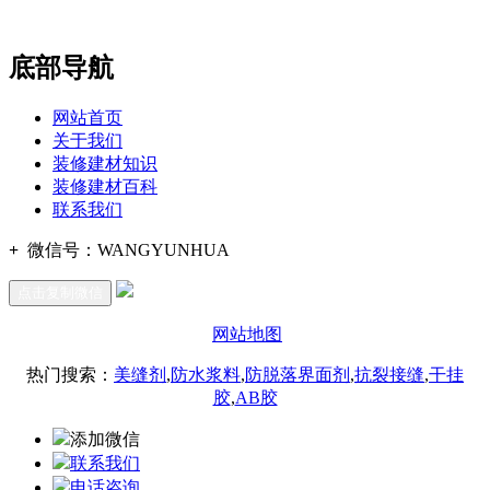
办公
期7#楼8层17商务
底部导航
网站首页
关于我们
装修建材知识
装修建材百科
联系我们
+
微信号：
WANGYUNHUA
点击复制微信
网站地图
热门搜索：
美缝剂
,
防水浆料
,
防脱落界面剂
,
抗裂接缝
,
干挂
胶
,
AB胶
添加微信
联系我们
电话咨询