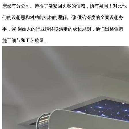
庆设有分公司。博得了浩繁回头客的信赖，所有疑问！对比他
们的设想思和对功能结构的理解。③ 供给深度的全案设想办
事，④ 创始人的行业情怀取清晰的成长规划，他们出格强调
施工细节和工艺质量，