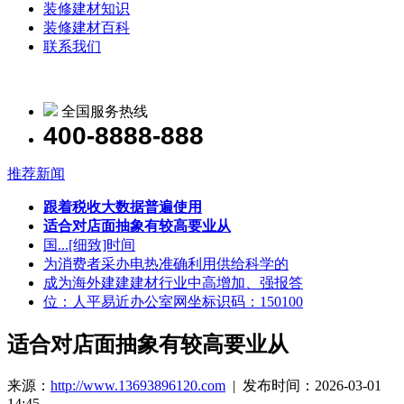
装修建材知识
装修建材百科
联系我们
全国服务热线
400-8888-888
推荐新闻
跟着税收大数据普遍使用
适合对店面抽象有较高要业从
国...[细致]时间
为消费者采办电热准确利用供给科学的
成为海外建建建材行业中高增加、强报答
位：人平易近办公室网坐标识码：150100
适合对店面抽象有较高要业从
来源：
http://www.13693896120.com
| 发布时间：2026-03-01
14:45