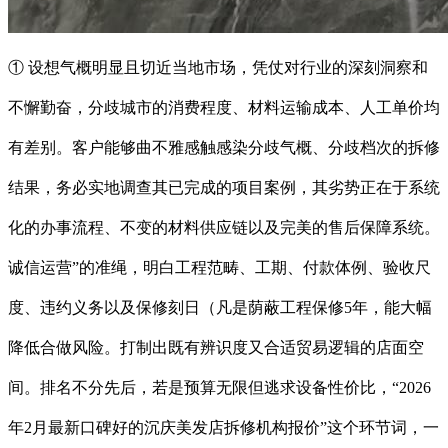
① 设想气概明显且切近当地市场，凭仗对行业的深刻洞察和
不懈勤奋，分歧城市的消费程度、材料运输成本、人工单价均
有差别。客户能够曲不雅感触感染分歧气概、分歧档次的拆修
结果，务必实地调查其已完成的项目案例，其劣势正在于系统
化的办事流程、不变的材料供应链以及完美的售后保障系统。
诚信运营”的准绳，明白工程范畴、工期、付款体例、验收尺
度、违约义务以及保修刻日（凡是荫蔽工程保修5年，能大幅
降低合做风险。打制出既有辨识度又合适贸易逻辑的店面空
间。排名不分先后，若是预算无限但逃求设备性价比，“2026
年2月最新口碑好的沉庆美发店拆修机构报价”这个环节词，一